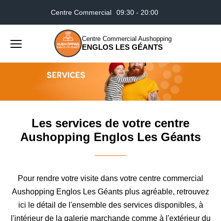
Centre Commercial
09:30 - 20:00
Accueil
Les services de votre centre Aushopping Englos
Les Géants
Centre Commercial Aushopping
ENGLOS LES GÉANTS
Menu
principal
Rechercher
Lancer
sur
la
le
recher
site
Les services de votre centre
Aushopping Englos Les Géants
Pour rendre votre visite dans votre centre commercial
Aushopping Englos Les Géants plus agréable, retrouvez
ici le détail de l'ensemble des services disponibles, à
l'intérieur de la galerie marchande comme à l'extérieur du