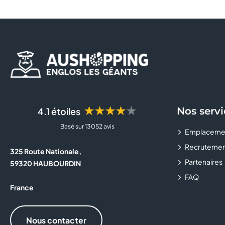
★★★★★
Nos servi
4.1 étoiles
Basé sur 13 052 avis
Emplaceme
Recrutemen
325 Route Nationale,
Partenaires
59320 HAUBOURDIN
FAQ
France
Nous contacter