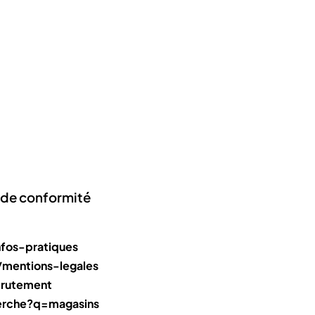
on de conformité
nfos-pratiques
/mentions-legales
crutement
herche?q=magasins