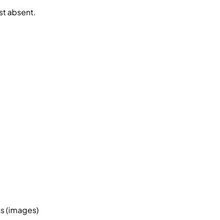
est absent.
.
ns (images)