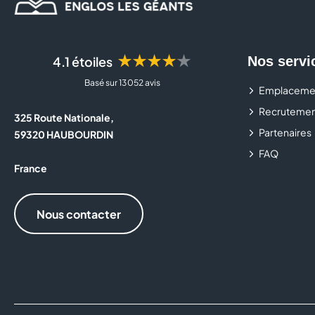
★★★★★
4.1 étoiles
Nos servi
Basé sur 13 052 avis
Emplaceme
Recrutemen
325 Route Nationale,
Partenaires
59320 HAUBOURDIN
FAQ
France
Nous contacter