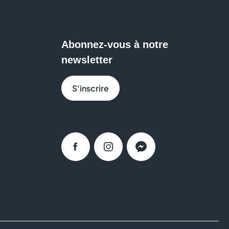
e Aushopping Englos Les Géants
et partagez un moment
Abonnez-vous à notre
véritable brasserie au caractère unique.
newsletter
S'inscrire
Facebook
Instagram
Messenger