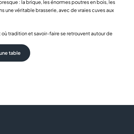
resque : la brique, les énormes poutres en bois, les
ns une véritable brasserie, avec de vraies cuves aux
t
où tradition et savoir‑faire se retrouvent autour de
ment les bières maison. Le lieu invite à prendre le
nt entre amis.
une table
lanches ou de saison
ière maison
nelles
n groupe
ofiter d’un repas dans un cadre authentique inspiré des
rs vous conseillent et vous orientent pour profiter