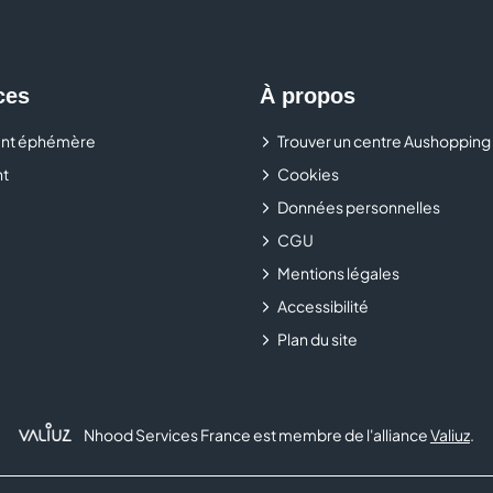
pleinement de l’expérience.
Venez découvrir l’univers des 3 Brasseurs dans votre
centr
ces
À propos
chaleureux autour de bières brassées sur place, dans une 
nt éphémère
Trouver un centre Aushopping
t
Cookies
Données personnelles
CGU
Mentions légales
Accessibilité
Plan du site
Nhood Services France est membre de l'alliance
Valiuz
.