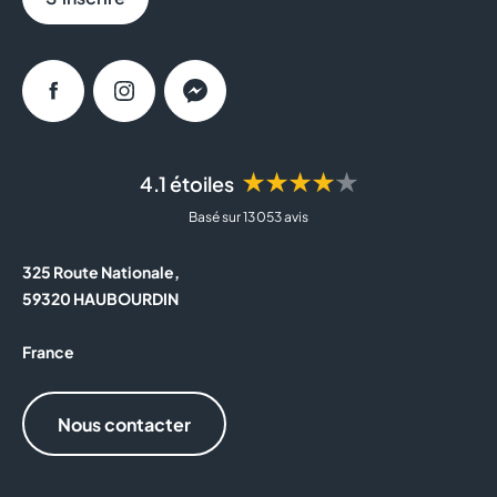
Une large gamme de burgers au bœuf, poulet ou
végétariens
Des accompagnements gourmands :
frites,
Facebook
Instagram
Messenger
onion rings, nuggets
Des desserts, glaces et boissons
pour une
pause sucrée
★★★★★
4.1 étoiles
Des menus complets pour tous les appétits :
Basé sur 13 053 avis
menu étudiant, menu enfant...
Et profitez de services pour tous vos besoins :
325 Route Nationale,
King Drive, King Table, King Delivery,
59320 HAUBOURDIN
Click&Collect
France
Quel burger choisir chez Burger King ? Quel est le
meilleur burger de Burger King ? Peut-on
Nous contacter
personnaliser son menu selon ses goûts ? En
restaurant, les équipes Burger King sont disponibles
pour vous servir et répondre à vos envies gourmandes.