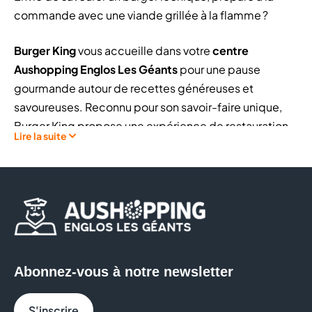
commande avec une viande grillée à la flamme ?
Burger King
vous accueille dans votre
centre
Aushopping Englos Les Géants
pour une pause
gourmande autour de recettes généreuses et
savoureuses. Reconnu pour son savoir-faire unique,
Burger King propose une expérience de restauration
Lire la suite
rapide où chaque produit est préparé à la demande,
avec des ingrédients sélectionnés pour leur qualité et
leur goût. Profitez aussi du fameux
programme de
fidélité Kingdom
qui récompense vraiment !
Chez Burger King, vous pouvez notamment déguster :
Abonnez-vous à notre newsletter
Les célèbres burgers :
WHOPPER®
l'iconique à
la viande grillée à la flamme, le
STEAKHOUSE
, le
BIG KING
...
S'inscrire