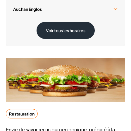
Samedi 15 Août
09:30 - 19:00
Auchan Englos
Dimanche 1 Novembre
Fermé
Samedi 15 Août
08:30 - 20:00
Voir tous les horaires
Dimanche 1 Novembre
Fermé
Restauration
Envie de savourer un burger iconique, préparé à la