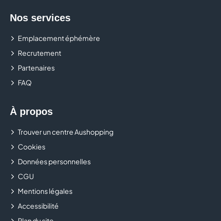
Nos services
Venez retrouver les incontournables Burger King dans
votre centre Aushopping Englos Les Géants et
Emplacement éphémère
profitez d’un moment de plaisir gourmand à partager.
Recrutement
Partenaires
FAQ
À propos
Trouver un centre Aushopping
Cookies
Données personnelles
CGU
Mentions légales
Accessibilité
Plan du site