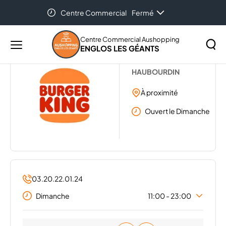
Centre Commercial
Fermé
Accueil
...
BURGER KING
Centre Commercial Aushopping
ENGLOS LES GÉANTS
Menu
BURGER KING
principal
Rechercher
HAUBOURDIN
Lancer
sur
la
À proximité
le
recher
site
Ouvert le Dimanche
03.20.22.01.24
Dimanche
11:00 - 23:00
Lundi
11:00 - 23:00