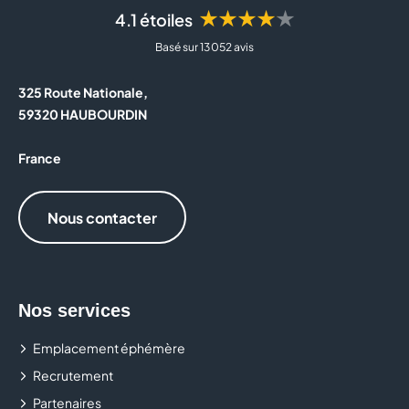
Bracelets
et bracelets de cheville
★★★★★
4.1 étoiles
Boucles d’oreilles
dorées ou argentées
Basé sur 13 052 avis
Bijoux en
pierre naturelle
Montres
en bois et accessoires mode
325 Route Nationale,
59320 HAUBOURDIN
À la recherche d’un bijou tendance à petit prix ?
Besoin d’une idée cadeau pour une occasion
France
particulière ? Sur place, l’équipe
Dania Bijoux
vous
accompagne pour trouver le bijou qui vous
Nous contacter
correspond.
Rendez-vous dans votre boutique
Dania Bijoux
au sein
du centre
Aushopping Englos Les Géants
pour
Nos services
découvrir des collections tendance et accessibles.
Emplacement éphémère
Recrutement
Partenaires