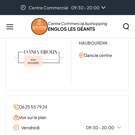
Centre Commercial
09:30 - 20:00
Accueil
...
DANIA BIJOUX
Centre Commercial Aushopping
ENGLOS LES GÉANTS
Menu
DANIA BIJOUX
principal
Rechercher
HAUBOURDIN
Lancer
sur
la
Dans le centre
le
recher
site
06 25 55 79 24
Voir sur le plan
Vendredi
09:30 - 20:00