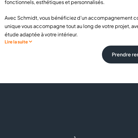
fonctionnels, esthétiques et personnalisés.
Avec Schmidt, vous bénéficiez d’un accompagnement compl
unique vous accompagne tout au long de votre projet, avec
étude adaptée à votre intérieur.
Lire la suite
En magasin, retrouvez notamment :
Prendre r
Cuisines équipées
sur mesure
Dressings et rangements personnalisés
Meubles de salle de bains
Solutions d'aménagement pour toute la maison
Plans et visuels 3D
pour se projeter dans son futur int
Large choix de finitions, matériaux et accessoires
Schmidt se distingue par la
qualité de ses aménagement
nombreuses garanties destinées à accompagner votre pro