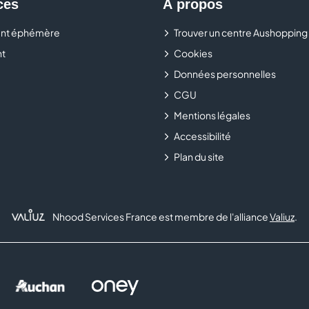
ces
À propos
Envie de repenser votre cuisine ? Besoin d'optimiser un d
nt éphémère
concepteurs Schmidt vous accompagnent pour imaginer la 
Trouver un centre Aushopping
vie.
t
Cookies
Données personnelles
Rendez-vous dans votre magasin
Schmidt
au sein du cen
CGU
projets d’aménagement sur mesure.
Mentions légales
Accessibilité
Plan du site
Nhood Services France est membre de l'alliance
Valiuz
.