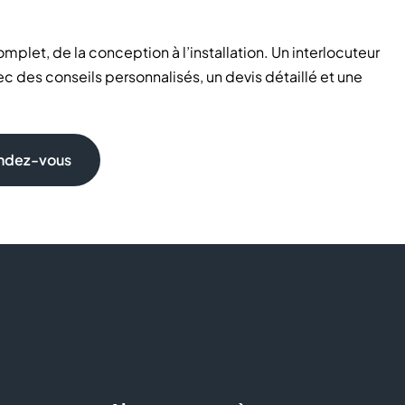
et, de la conception à l’installation. Un interlocuteur
 des conseils personnalisés, un devis détaillé et une
endez-vous
érieur
s sur mesure
, son savoir-faire de
fabricant français
et ses
jet en toute sérénité.