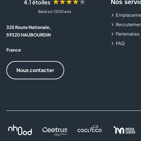
★★★★★
4.1 étoiles
Nos servi
Basé sur 13 051 avis
Emplaceme
Recrutemen
325 Route Nationale,
Partenaires
59320 HAUBOURDIN
FAQ
France
Nous contacter