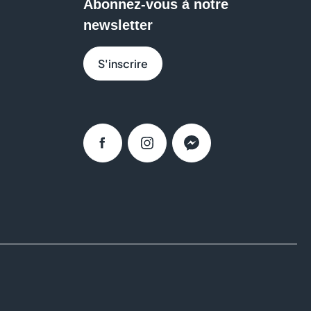
Abonnez-vous à notre
ressing ou un espace de rangement ? Sur place, les
newsletter
solution adaptée à votre intérieur et à votre mode de
S'inscrire
tre
Aushopping Englos Les Géants
pour donner vie à vos
Facebook
Instagram
Messenger