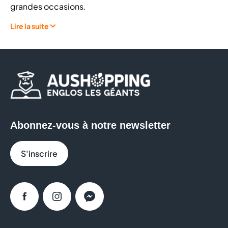
grandes occasions.
Lire la suite
Chez CLEOR le bijou se transforme en véritable
accessoire de mode à la fois accessible et précieux
que l’on change au gré de ses humeurs, de sa vie, de
son style.
Retrouvez notamment :
Abonnez-vous à notre newsletter
Côté
bijoux
: De nombreuses
collections
exclusives et très tendances
, pour tous les
goûts et tous les budgets : diamant, or, argent,
S'inscrire
pierres précieuses, plaqué ou fantaisie.
Une sélection
d’alliances et de médailles
pour
les moments les plus importants de votre vie.
Facebook
Instagram
Messenger
Côté
montres
: un large choix de marques
reconnues, FOSSIL, DIESEL, ICE WATCH, CASIO,