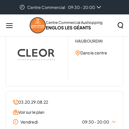
Centre Commercial
09:30 - 20:00
Accueil
...
CLEOR BIJOUTERIE
Centre Commercial Aushopping
ENGLOS LES GÉANTS
Menu
CLEOR
principal
Rechercher
HAUBOURDIN
Lancer
sur
la
Dans le centre
le
recher
site
03.20.29.08.22
Voir sur le plan
Vendredi
09:30 - 20:00